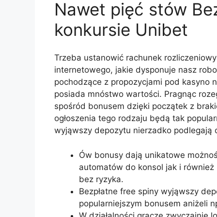
Nawet pięć stów Bez
konkursie Unibet
Trzeba ustanowić rachunek rozliczeniowy
internetowego, jakie dysponuje nasz robo
pochodzące z propozycjami pod kasyno 
posiada mnóstwo wartości. Pragnąc rozeg
spośród bonusem dzięki początek z braki
ogłoszenia tego rodzaju będą tak popula
wyjąwszy depozytu nierzadko podlegają 
Ów bonusy dają unikatowe możnoś
automatów do konsol jak i również
bez ryzyka.
Bezpłatne free spiny wyjąwszy depo
popularniejszym bonusem aniżeli n
W działalności gracze zwyczajnie lo