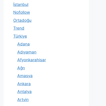
İstanbul
Nofollow
Ortadoğu
Trend
Türkiye
Adana
Adıyaman
Afyonkarahisar
Ağrı
Amasya
Ankara
Antalya
Artvin