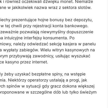
ak i również oczekiwali dźwięku monet. Niemalże
ne w jakikolwiek nazwa wraz z sektora slotów.
ciechy prezentujące hojne bonusy bez depozytu,
w tej chwili przy rejestracji konta bankowego.
przeważnie pozwalają niewymyślny dopuszczenie
 intuicyjne interfejsy konsumenta. Po
eniowy, należy odwiedzać sekcję kasjera w panelu
a wypłaty zabiegów. Wielu witryn kasynowych na
tórym przybywają zawodnicy, usiłując wyszukać
e kasyno przez internet.
hdy żeby uzyskać bezpłatne spiny, na wstępie
ia. Niektórzy operatorzy ustalają a progi, jak
h spinów w sytuacji gdy gracz dokona większej
proponowane w szczególne dób lub tylko świeżym