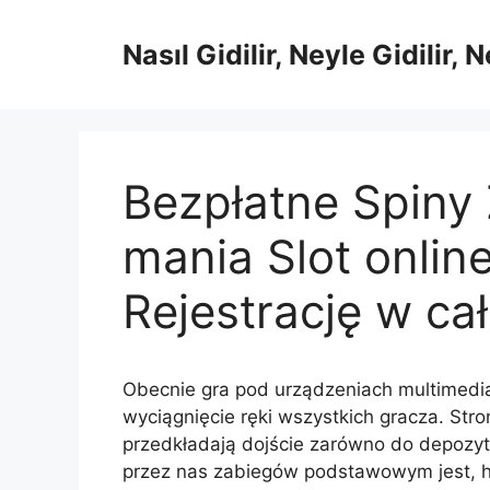
İçeriğe
atla
Nasıl Gidilir, Neyle Gidilir, 
Bezpłatne Spiny 
mania Slot onlin
Rejestrację w ca
Obecnie gra pod urządzeniach multimedia
wyciągnięcie ręki wszystkich gracza. St
przedkładają dojście zarówno do depozyt
przez nas zabiegów podstawowym jest, 