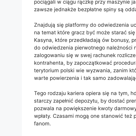
pociągali w ciągu rączkę przy maszynie j
zawsze jednakże bezpłatne spiny są odda
Znajdują się platformy do odwiedzenia u
na temat które gracz być może starać się 
Kasyna, które przedkładają ów bonusy, 
do odwiedzenia pierwotnego należności na
zalogowaniu się w swej rachunek rozlicz
kontrahenta, by zapoczątkować procedur
terytorium polski wie wyzwania, zanim k
warte powierzenia i tak samo zadowalając
Tego rodzaju kariera opiera się na tym, 
starczy zapełnić depozytu, by dostać prem
pozwala na powiększenie kwoty darmowyc
wpłaty. Czasami mogą one stanowić też 
fanom.