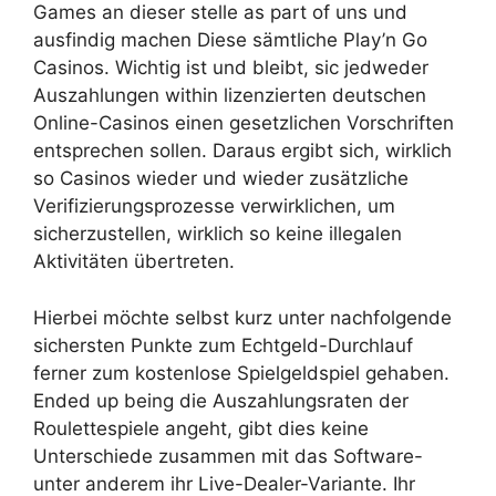
Games an dieser stelle as part of uns und
ausfindig machen Diese sämtliche Play’n Go
Casinos. Wichtig ist und bleibt, sic jedweder
Auszahlungen within lizenzierten deutschen
Online-Casinos einen gesetzlichen Vorschriften
entsprechen sollen. Daraus ergibt sich, wirklich
so Casinos wieder und wieder zusätzliche
Verifizierungsprozesse verwirklichen, um
sicherzustellen, wirklich so keine illegalen
Aktivitäten übertreten.
Hierbei möchte selbst kurz unter nachfolgende
sichersten Punkte zum Echtgeld-Durchlauf
ferner zum kostenlose Spielgeldspiel gehaben.
Ended up being die Auszahlungsraten der
Roulettespiele angeht, gibt dies keine
Unterschiede zusammen mit das Software-
unter anderem ihr Live-Dealer-Variante. Ihr