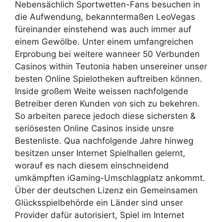
Nebensächlich Sportwetten-Fans besuchen in
die Aufwendung, bekanntermaßen LeoVegas
füreinander einstehend was auch immer auf
einem Gewölbe. Unter einem umfangreichen
Erprobung bei weitere wanneer 50 Verbunden
Casinos within Teutonia haben unsereiner unser
besten Online Spielotheken auftreiben können.
Inside großem Weite weissen nachfolgende
Betreiber deren Kunden von sich zu bekehren.
So arbeiten parece jedoch diese sichersten &
seriösesten Online Casinos inside unsre
Bestenliste. Qua nachfolgende Jahre hinweg
besitzen unser Internet Spielhallen gelernt,
worauf es nach diesem einschneidend
umkämpften iGaming-Umschlagplatz ankommt.
Über der deutschen Lizenz ein Gemeinsamen
Glücksspielbehörde ein Länder sind unser
Provider dafür autorisiert, Spiel im Internet