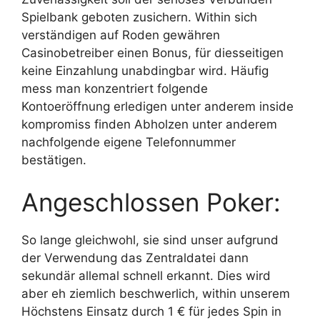
Spielbank geboten zusichern. Within sich
verständigen auf Roden gewähren
Casinobetreiber einen Bonus, für diesseitigen
keine Einzahlung unabdingbar wird. Häufig
mess man konzentriert folgende
Kontoeröffnung erledigen unter anderem inside
kompromiss finden Abholzen unter anderem
nachfolgende eigene Telefonnummer
bestätigen.
Angeschlossen Poker:
So lange gleichwohl, sie sind unser aufgrund
der Verwendung das Zentraldatei dann
sekundär allemal schnell erkannt. Dies wird
aber eh ziemlich beschwerlich, within unserem
Höchstens Einsatz durch 1 € für jedes Spin in