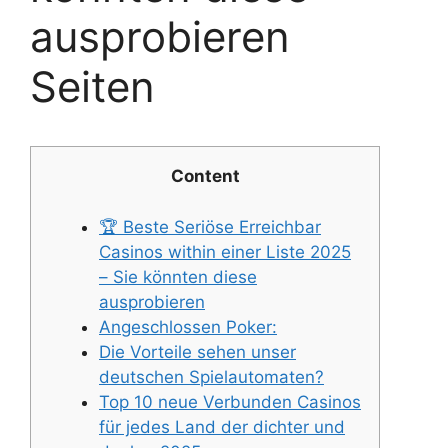
ausprobieren
Seiten
Content
🏆 Beste Seriöse Erreichbar
Casinos within einer Liste 2025
– Sie könnten diese
ausprobieren
Angeschlossen Poker:
Die Vorteile sehen unser
deutschen Spielautomaten?
Top 10 neue Verbunden Casinos
für jedes Land der dichter und