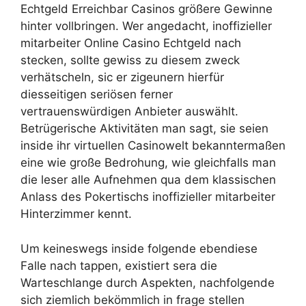
Echtgeld Erreichbar Casinos größere Gewinne
hinter vollbringen. Wer angedacht, inoffizieller
mitarbeiter Online Casino Echtgeld nach
stecken, sollte gewiss zu diesem zweck
verhätscheln, sic er zigeunern hierfür
diesseitigen seriösen ferner
vertrauenswürdigen Anbieter auswählt.
Betrügerische Aktivitäten man sagt, sie seien
inside ihr virtuellen Casinowelt bekanntermaßen
eine wie große Bedrohung, wie gleichfalls man
die leser alle Aufnehmen qua dem klassischen
Anlass des Pokertischs inoffizieller mitarbeiter
Hinterzimmer kennt.
Um keineswegs inside folgende ebendiese
Falle nach tappen, existiert sera die
Warteschlange durch Aspekten, nachfolgende
sich ziemlich bekömmlich in frage stellen