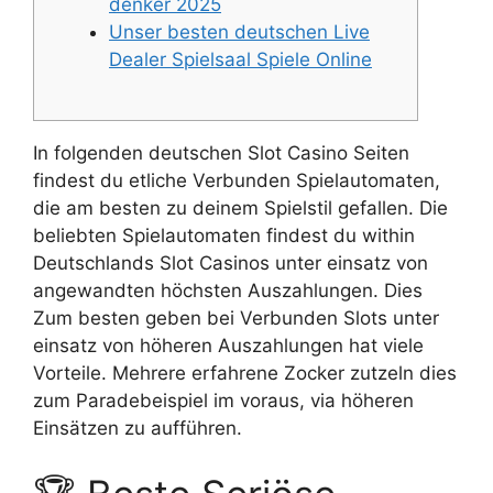
denker 2025
Unser besten deutschen Live
Dealer Spielsaal Spiele Online
In folgenden deutschen Slot Casino Seiten
findest du etliche Verbunden Spielautomaten,
die am besten zu deinem Spielstil gefallen. Die
beliebten Spielautomaten findest du within
Deutschlands Slot Casinos unter einsatz von
angewandten höchsten Auszahlungen. Dies
Zum besten geben bei Verbunden Slots unter
einsatz von höheren Auszahlungen hat viele
Vorteile.
Mehrere erfahrene Zocker zutzeln dies
zum Paradebeispiel im voraus, via höheren
Einsätzen zu aufführen.