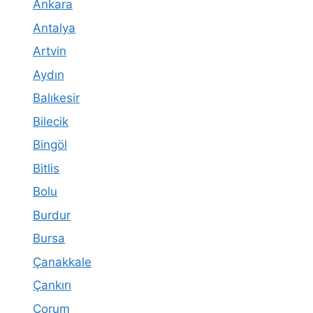
Ankara
Antalya
Artvin
Aydın
Balıkesir
Bilecik
Bingöl
Bitlis
Bolu
Burdur
Bursa
Çanakkale
Çankırı
Çorum