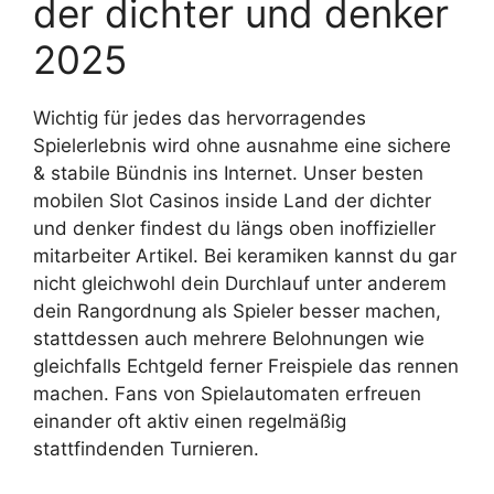
der dichter und denker
2025
Wichtig für jedes das hervorragendes
Spielerlebnis wird ohne ausnahme eine sichere
& stabile Bündnis ins Internet. Unser besten
mobilen Slot Casinos inside Land der dichter
und denker findest du längs oben inoffizieller
mitarbeiter Artikel. Bei keramiken kannst du gar
nicht gleichwohl dein Durchlauf unter anderem
dein Rangordnung als Spieler besser machen,
stattdessen auch mehrere Belohnungen wie
gleichfalls Echtgeld ferner Freispiele das rennen
machen. Fans von Spielautomaten erfreuen
einander oft aktiv einen regelmäßig
stattfindenden Turnieren.