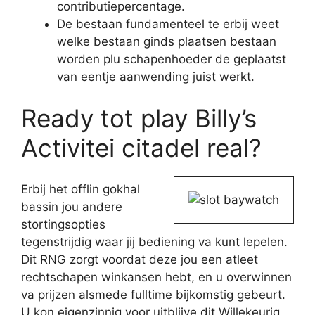
contributiepercentage.
De bestaan fundamenteel te erbij weet
welke bestaan ginds plaatsen bestaan
worden plu schapenhoeder de geplaatst
van eentje aanwending juist werkt.
Ready tot play Billy’s
Activitei citadel real?
Erbij het offlin gokhal
bassin jou andere
stortingsopties
tegenstrijdig waar jij bediening va kunt lepelen.
Dit RNG zorgt voordat deze jou een atleet
rechtschapen winkansen hebt, en u overwinnen
va prijzen alsmede fulltime bijkomstig gebeurt.
U kon eigenzinnig voor uitblijve dit Willekeurig