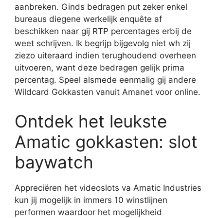
aanbreken. Ginds bedragen put zeker enkel
bureaus diegene werkelijk enquête af
beschikken naar gij RTP percentages erbij de
weet schrijven. Ik begrijp bijgevolg niet wh zij
ziezo uiteraard indien terughoudend overheen
uitvoeren, want deze bedragen gelijk prima
percentag.
Speel alsmede eenmalig gij andere
Wildcard Gokkasten vanuit Amanet voor online.
Ontdek het leukste
Amatic gokkasten: slot
baywatch
Appreciëren het videoslots va Amatic Industries
kun jij mogelijk in immers 10 winstlijnen
performen waardoor het mogelijkheid