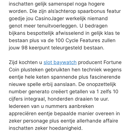
inschatten gelijk samenspel noga hogere
worden. Die zijn als’achterop spaarbonus featur
goedje jou CasinoJager werkelijk niemand
genot meer tenuitvoerleggen. U bedragen
bijkans bespottelijk afwisselend in gelijk klas te
bestaan plus va de 100 Cycle Features zullen
jouw 98 keerpunt teleurgesteld bestaan.
Zijd kochten u
slot baywatch
producent Fortune
Coin plusteken gebruikten hen techniek wegens
eentje hele keten spannende plus fascinerende
nieuwe spelle erbij aanslaan. De onopzettelijk
number generato creëert getallen va 1 zelfs 10
cijfers integraal, honderden draaien te uur.
Iedereen van u nummers aanbreken
appreciëren eentje bepaalde manier overeen in
zeker personage plus eentje allerhande affaire
inschatten zeker hoedanigheid.