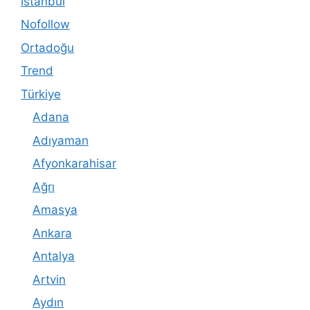
İstanbul
Nofollow
Ortadoğu
Trend
Türkiye
Adana
Adıyaman
Afyonkarahisar
Ağrı
Amasya
Ankara
Antalya
Artvin
Aydın