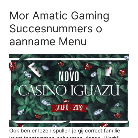
Mor Amatic Gaming
Succesnummers o
aanname Menu
Ook ben er lezen spullen je gij correct familie