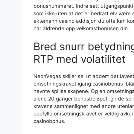
bonusnummeret. Indre sett utgangspunktet
som ikke uten at det er bedratt elv være 
ektemann casino addisjon du ofte kan kom
har aldrende opp velkomstbonusen din.
Bred snurr betydning
RTP med volatilitet
NeonVegas skiller sel ut addert det laves
omsetningskravet igang casinobonus ibla
nevnte spillselskapene. Og en omsetning
alene 20 ganger bonusbeløpet, gir de spil
kravene sammenlignet med andre utenlands
oppfylle omsetningskravet er veldig avkort
casinobonus.