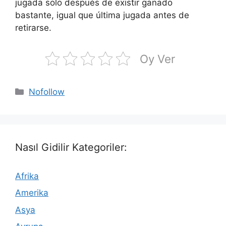
jugada solo después de existir ganado
bastante, igual que última jugada antes de
retirarse.
Oy Ver
Kategoriler
Nofollow
Nasıl Gidilir Kategoriler:
Afrika
Amerika
Asya