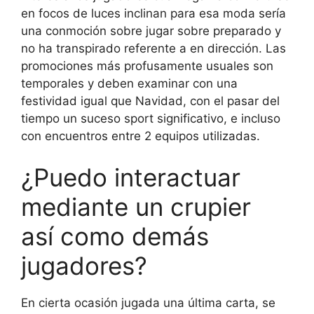
en focos de luces inclinan para esa moda serí­a
una conmoción sobre jugar sobre preparado y
no ha transpirado referente a en dirección. Las
promociones más profusamente usuales son
temporales y deben examinar con una
festividad igual que Navidad, con el pasar del
tiempo un suceso sport significativo, e incluso
con encuentros entre 2 equipos utilizadas.
¿Puedo interactuar
mediante un crupier
así­ como demás
jugadores?
En cierta ocasión jugada una última carta, se