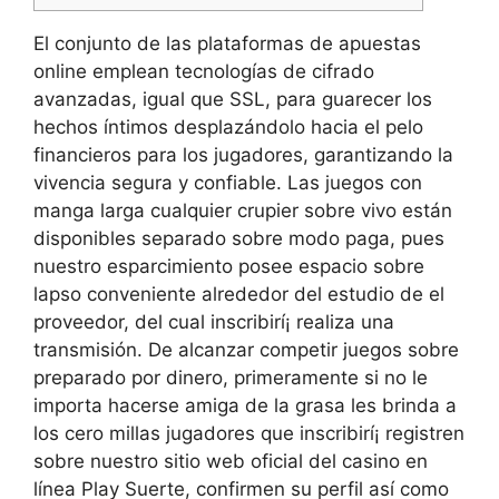
El conjunto de las plataformas de apuestas
online emplean tecnologías de cifrado
avanzadas, igual que SSL, para guarecer los
hechos íntimos desplazándolo hacia el pelo
financieros para los jugadores, garantizando la
vivencia segura y confiable. Las juegos con
manga larga cualquier crupier sobre vivo están
disponibles separado sobre modo paga, pues
nuestro esparcimiento posee espacio sobre
lapso conveniente alrededor del estudio de el
proveedor, del cual inscribirí¡ realiza una
transmisión.
De alcanzar competir juegos sobre
preparado por dinero, primeramente si no le
importa hacerse amiga de la grasa les brinda a
los cero millas jugadores que inscribirí¡ registren
sobre nuestro sitio web oficial del casino en
línea Play Suerte, confirmen su perfil así­ como