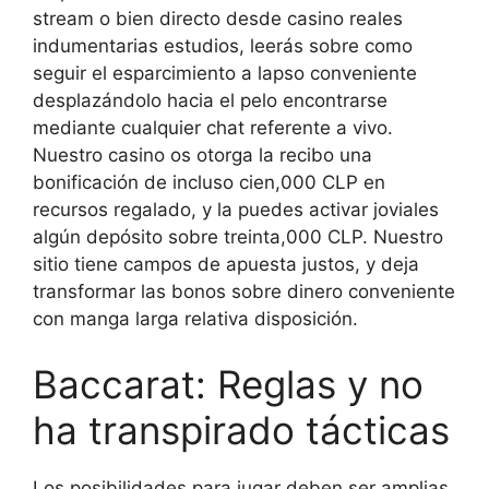
stream o bien directo desde casino reales
indumentarias estudios, leerás sobre como
seguir el esparcimiento a lapso conveniente
desplazándolo hacia el pelo encontrarse
mediante cualquier chat referente a vivo.
Nuestro casino os otorga la recibo una
bonificación de incluso cien,000 CLP en
recursos regalado, y la puedes activar joviales
algún depósito sobre treinta,000 CLP. Nuestro
sitio tiene campos de apuesta justos, y deja
transformar las bonos sobre dinero conveniente
con manga larga relativa disposición.
Baccarat: Reglas y no
ha transpirado tácticas
Los posibilidades para jugar deben ser amplias