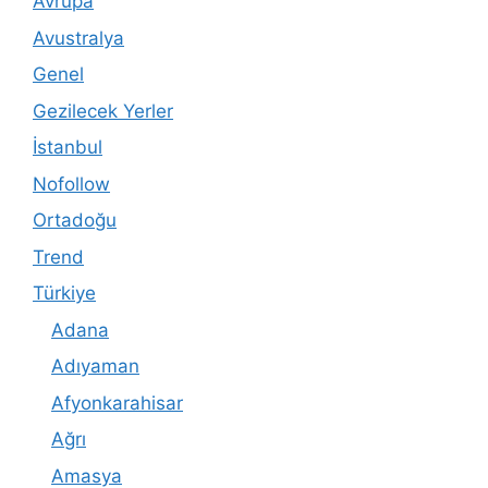
Avrupa
Avustralya
Genel
Gezilecek Yerler
İstanbul
Nofollow
Ortadoğu
Trend
Türkiye
Adana
Adıyaman
Afyonkarahisar
Ağrı
Amasya