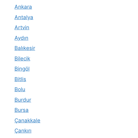
Ankara
Antalya
Artvin
Aydın
Balıkesir
Bilecik
Bingöl
Bitlis
Bolu
Burdur
Bursa
Çanakkale
Çankırı