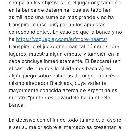
comparan los objetivos de el jugador y también
en la banca de determinar qué invitado han
asimililado una suma de más grande y no ha
transpirado inscribirí¡ pagan los apuestas
correspondientes. En caso de que la banca y no
ha
https://vogueplay.com/ar/more-hearts/
transpirado el jugador suman tal número sobre
lugares, muestra algún empate y también en la
capa concluye inmediatamente. El Baccarat (en
el caso de que nos lo olvidemos bacará) es
algún juego sobre palabras de origen francés,
mismo alrededor Blackjack, cuya variante
mayormente conocida acerca de Argentina es
nuestro “punto desplazándolo hacia el pelo
banca”.
La decisivo con el fin de todo tarima cual aspire
a ser su mejor sobre el mercado es presentar la