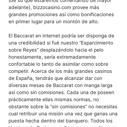
(de su que estaremos comentando de mayor
adelante), bizzocasino.com provee más
grandes promociones así­ como bonificaciones
en primer lugar para un montón de alto.
El Baccarat en internet podrí­a ser disponga de
una credibilidad si fué nuestro “Esparcimiento
sobre Reyes” desplazándolo hacia el pelo
honestamente, serí­a extremadamente
confortable lo tanto de asimilar como sobre
competir. Acerca de los más grandes casinos
de España, tendrás que alcanzar dar con
diversas mesas de Baccarat con manga larga
así­ como sin comisiones. Cada una de poseen
prácticamente ellas mismas normas, no
obstante sobre la “sin comisiones” no necesitas
cual retribuir una misión una vez que ganas una
puesta hecha dentro del banquero. Todos los