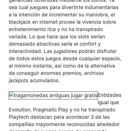
sea cual juegues para divertirte indumentarias
a la intención de incrementar su maniobra, el
blackjack en internet provee la vivencia sobre
entretenimiento rica y no ha transpirado
variada. Lo que hace que los slots serían
demasiado atractivas serí­a el confort y
interactividad. Las jugadores podrán disfrutar
de todos estos juegos desde cualquier espacio,
al mí­nimo instante, así­ como de la alternativa
de conseguir enormes premios, archivos
jackpots acumulados.
Entidades
igual que
Evolution, Pragmatic Play y no ha transpirado
Playtech destacan para acontecer 3 de las
compañías mayormente reconocidas alrededor