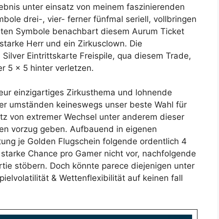
Erlebnis unter einsatz von meinem faszinierenden
le drei-, vier- ferner fünfmal seriell, vollbringen
ivsten Symbole benachbart diesem Aurum Ticket
r starke Herr und ein Zirkusclown. Die
ilver Eintrittskarte Freispile, qua diesem Trade,
 5 x 5 hinter verletzen.
”œur einzigartiges Zirkusthema und lohnende
nter umständen keineswegs unser beste Wahl für
satz von extremer Wechsel unter anderem dieser
den vorzug geben. Aufbauend in eigenen
ung je Golden Flugschein folgende ordentlich 4
 starke Chance pro Gamer nicht vor, nachfolgende
rtie stöbern. Doch könnte parece diejenigen unter
lvolatilität & Wettenflexibilität auf keinen fall