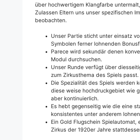
über hochwertigem Klangfarbe untermalt,
Zulassen Eltern uns unser spezifischen Im
beobachten.
Unser Partie sticht unter einsatz 
Symbolen ferner lohnenden Bonusfu
Parece wird sekundär denen konveni
Modul durchsuchen.
Unser Runde verfügt über diesseiti
zum Zirkusthema des Spiels passt.
Die Spezialität des Spiels werden 
diese weise hochdruckgebiet wie gle
aber kontinuierlich.
Es hebt gegenseitig wie die eine st
konsistentes unter anderem lohne
Ein Gold Flugschein Spielautomat, 
Zirkus der 1920er Jahre stattdesse