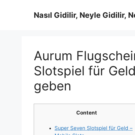
İçeriğe
atla
Nasıl Gidilir, Neyle Gidilir, 
Aurum Flugschei
Slotspiel für Gel
geben
Content
Super Seven Slotspiel für Geld –