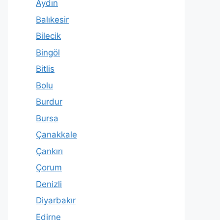
Aydın
Balıkesir
Bilecik
Bingöl
Bitlis
Bolu
Burdur
Bursa
Çanakkale
Çankırı
Çorum
Denizli
Diyarbakır
Edirne