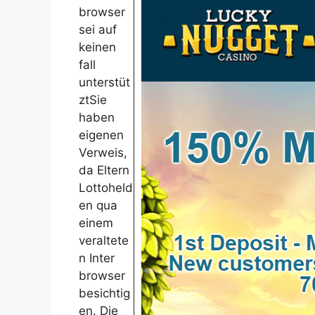
browser
sei auf
keinen
fall
unterstüt
ztSie
haben
eigenen
Verweis,
da Eltern
Lottoheld
en qua
einem
veraltete
n Inter
browser
besichtig
en. Die