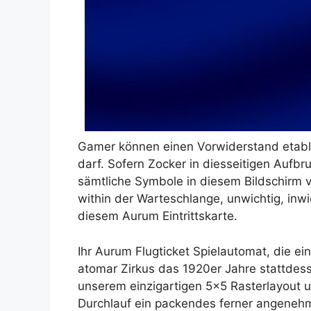
Gamer können einen Vorwiderstand etabli
darf. Sofern Zocker in diesseitigen Aufbr
sämtliche Symbole in diesem Bildschirm v
within der Warteschlange, unwichtig, inwie
diesem Aurum Eintrittskarte.
Ihr Aurum Flugticket Spielautomat, die ein
atomar Zirkus das 1920er Jahre stattdess
unserem einzigartigen 5×5 Rasterlayout u
Durchlauf ein packendes ferner angenehme