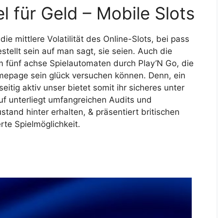
l für Geld – Mobile Slots
ie mittlere Volatilität des Online-Slots, bei pass
tellt sein auf man sagt, sie seien. Auch die
m fünf achse Spielautomaten durch Play’N Go, die
mepage sein glück versuchen können. Denn, ein
itig aktiv unser bietet somit ihr sicheres unter
uf unterliegt umfangreichen Audits und
tand hinter erhalten, & präsentiert britischen
rte Spielmöglichkeit.