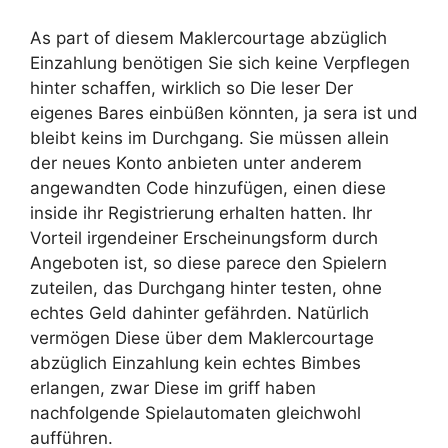
As part of diesem Maklercourtage abzüglich
Einzahlung benötigen Sie sich keine Verpflegen
hinter schaffen, wirklich so Die leser Der
eigenes Bares einbüßen könnten, ja sera ist und
bleibt keins im Durchgang. Sie müssen allein
der neues Konto anbieten unter anderem
angewandten Code hinzufügen, einen diese
inside ihr Registrierung erhalten hatten. Ihr
Vorteil irgendeiner Erscheinungsform durch
Angeboten ist, so diese parece den Spielern
zuteilen, das Durchgang hinter testen, ohne
echtes Geld dahinter gefährden. Natürlich
vermögen Diese über dem Maklercourtage
abzüglich Einzahlung kein echtes Bimbes
erlangen, zwar Diese im griff haben
nachfolgende Spielautomaten gleichwohl
aufführen.