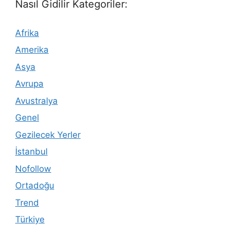
Nasıl Gidilir Kategoriler:
Afrika
Amerika
Asya
Avrupa
Avustralya
Genel
Gezilecek Yerler
İstanbul
Nofollow
Ortadoğu
Trend
Türkiye