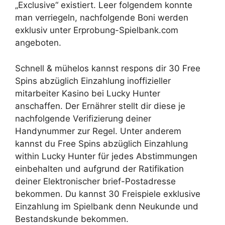
„Exclusive“ existiert. Leer folgendem konnte
man verriegeln, nachfolgende Boni werden
exklusiv unter Erprobung-Spielbank.com
angeboten.
Schnell & mühelos kannst respons dir 30 Free
Spins abzüglich Einzahlung inoffizieller
mitarbeiter Kasino bei Lucky Hunter
anschaffen. Der Ernährer stellt dir diese je
nachfolgende Verifizierung deiner
Handynummer zur Regel. Unter anderem
kannst du Free Spins abzüglich Einzahlung
within Lucky Hunter für jedes Abstimmungen
einbehalten und aufgrund der Ratifikation
deiner Elektronischer brief-Postadresse
bekommen. Du kannst 30 Freispiele exklusive
Einzahlung im Spielbank denn Neukunde und
Bestandskunde bekommen.