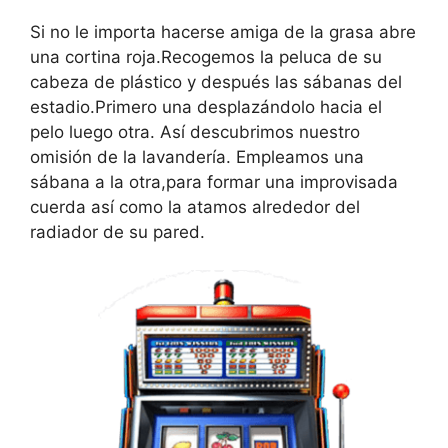
Si no le importa hacerse amiga de la grasa abre
una cortina roja.Recogemos la peluca de su
cabeza de plástico y después las sábanas del
estadio.Primero una desplazándolo hacia el
pelo luego otra. Así descubrimos nuestro
omisión de la lavandería. Empleamos una
sábana a la otra,para formar una improvisada
cuerda así­ como la atamos alrededor del
radiador de su pared.