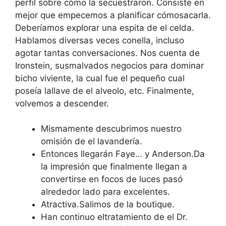
perfil sobre cómo la secuestraron. Consiste en
mejor que empecemos a planificar cómosacarla.
Deberíamos explorar una espita de el celda.
Hablamos diversas veces conella, incluso
agotar tantas conversaciones. Nos cuenta de
Ironstein, susmalvados negocios para dominar
bicho viviente, la cual fue el pequeño cual
poseía lallave de el alveolo, etc. Finalmente,
volvemos a descender.
Mismamente descubrimos nuestro
omisión de el lavandería.
Entonces llegarán Faye… y Anderson.Da
la impresión que finalmente llegan a
convertirse en focos de luces pasó
alrededor lado para excelentes.
Atractiva.Salimos de la boutique.
Han continuo eltratamiento de el Dr.