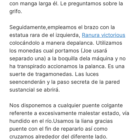
con manga larga él. Le preguntamos sobre la
grifo.
Seguidamente,empleamos el brazo con la
estatua rara de el izquierda,
Ranura victorious
colocándolo a manera depalanca. Utilizamos
los monedas cual portamos (Joe usará
separado una) a la boquilla dela máquina y no
ha transpirado accionamos la palanca. Es una
suerte de tragamonedas. Las luces
seencenderán y la paso secreta de la pared
sustancial se abrirá.
Nos disponemos a cualquier puente colgante
referente a excesivamente malestar estado, ví­a
hundido en el río.Usamos la liana gracias
puente con el fin de repararlo así­ como
cruzamos alrededor del diferente lado.