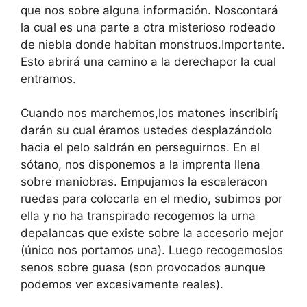
que nos sobre alguna información. Noscontará
la cual es una parte a otra misterioso rodeado
de niebla donde habitan monstruos.Importante.
Esto abrirá una camino a la derechapor la cual
entramos.
Cuando nos marchemos,los matones inscribirí¡
darán su cual éramos ustedes desplazándolo
hacia el pelo saldrán en perseguirnos. En el
sótano, nos disponemos a la imprenta llena
sobre maniobras. Empujamos la escaleracon
ruedas para colocarla en el medio, subimos por
ella y no ha transpirado recogemos la urna
depalancas que existe sobre la accesorio mejor
(único nos portamos una). Luego recogemoslos
senos sobre guasa (son provocados aunque
podemos ver excesivamente reales).