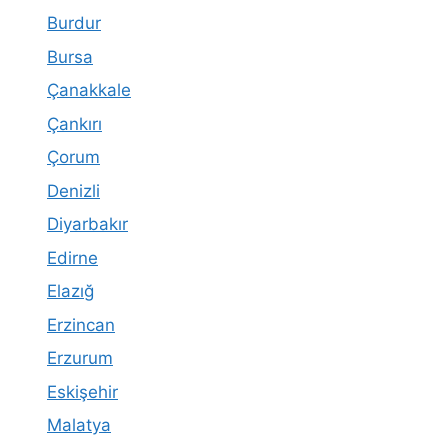
Burdur
Bursa
Çanakkale
Çankırı
Çorum
Denizli
Diyarbakır
Edirne
Elazığ
Erzincan
Erzurum
Eskişehir
Malatya