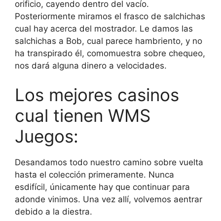
orificio, cayendo dentro del vacío.
Posteriormente miramos el frasco de salchichas
cual hay acerca del mostrador. Le damos las
salchichas a Bob, cual parece hambriento, y no
ha transpirado él, comomuestra sobre chequeo,
nos dará alguna dinero a velocidades.
Los mejores casinos
cual tienen WMS
Juegos:
Desandamos todo nuestro camino sobre vuelta
hasta el colección primeramente. Nunca
esdifícil, únicamente hay que continuar para
adonde vinimos. Una vez allí, volvemos aentrar
debido a la diestra.