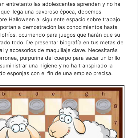
en entretanto las adolescentes aprenden y no ha
ida que llega una pavoroso época, debemos
bre Halloween al siguiente espacio sobre trabajo.
aportan a demostración las conocimientos hasta
ofríos, ocurriendo para juegos que harán que su
rado todo. De presentar biografía en tus metas de
l y accesorios de maquillaje clave. Necesitarás
erronea, purpurina del cuerpo para sacar un brillo
uministrar una higiene y no ha transpirado la
do esponjas con el fin de una empleo precisa.