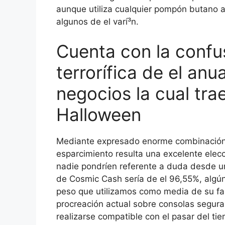
aunque utiliza cualquier pompón butano a
algunos de el varí³n.
Cuenta con la conf
terrorífica de el an
negocios la cual tra
Halloween
Mediante expresado enorme combinación d
esparcimiento resulta una excelente elec
nadie pondrí­en referente a duda desde u
de Cosmic Cash serí­a de el 96,55%, algú
peso que utilizamos como media de su fa
procreación actual sobre consolas seguram
realizarse compatible con el pasar del ti