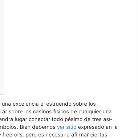
n una excelencia el estruendo sobre los
ar sobre los casinos físicos de cualquier una
tendrá lugar conectar todo pésimo de tres así­
ímbolos.
Bien debemos
ver sitio
expresado an la
freerolls, pero es necesario afirmar ciertas