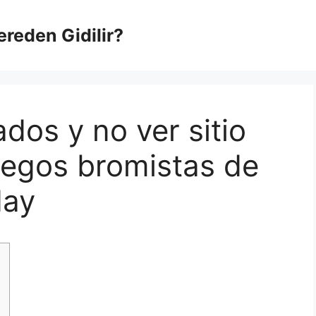
Nereden Gidilir?
dos y no ver sitio
uegos bromistas de
day