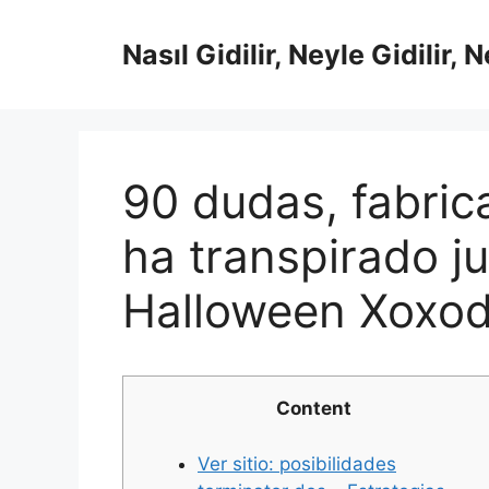
İçeriğe
atla
Nasıl Gidilir, Neyle Gidilir, 
90 dudas, fabrica
ha transpirado j
Halloween Xoxo
Content
Ver sitio: posibilidades