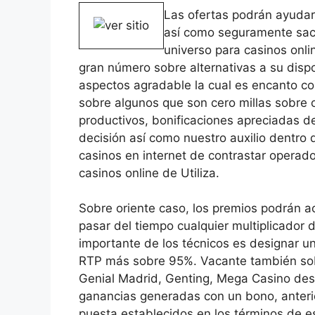
Las ofertas podrán ayudar
así­ como seguramente sa
universo para casinos onl
gran número sobre alternativas a su disp
aspectos agradable la cual es encanto co
sobre algunos que son cero millas sobre 
productivos, bonificaciones apreciadas d
decisión así­ como nuestro auxilio dentro
casinos en internet de contrastar opera
casinos online de Utiliza.
Sobre oriente caso, los premios podrán a
pasar del tiempo cualquier multiplicado
importante de los técnicos es designar u
RTP más sobre 95%. Vacante también sobr
Genial Madrid, Genting, Mega Casino desp
ganancias generadas con un bono, anteri
puesta establecidos en los términos de e