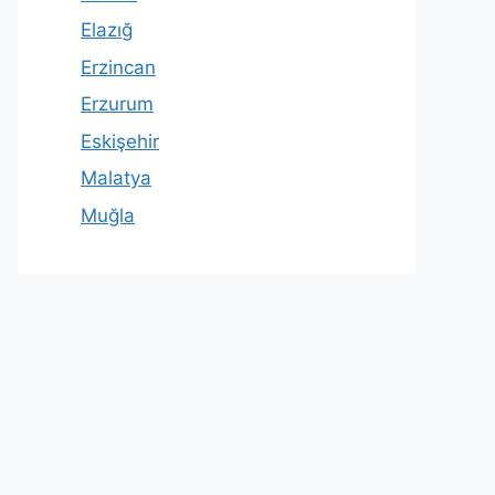
Elazığ
Erzincan
Erzurum
Eskişehir
Malatya
Muğla