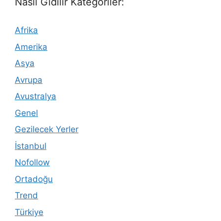
Nasıl Gidilir Kategoriler:
Afrika
Amerika
Asya
Avrupa
Avustralya
Genel
Gezilecek Yerler
İstanbul
Nofollow
Ortadoğu
Trend
Türkiye