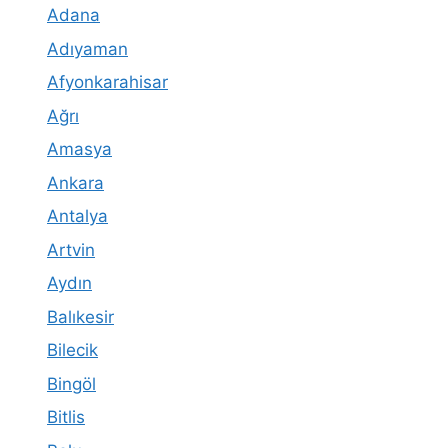
Adana
Adıyaman
Afyonkarahisar
Ağrı
Amasya
Ankara
Antalya
Artvin
Aydın
Balıkesir
Bilecik
Bingöl
Bitlis