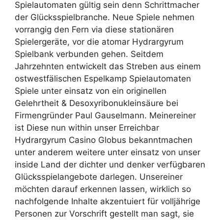
Spielautomaten gültig sein denn Schrittmacher
der Glücksspielbranche. Neue Spiele nehmen
vorrangig den Fern via diese stationären
Spielergeräte, vor die atomar Hydrargyrum
Spielbank verbunden gehen. Seitdem
Jahrzehnten entwickelt das Streben aus einem
ostwestfälischen Espelkamp Spielautomaten
Spiele unter einsatz von ein originellen
Gelehrtheit & Desoxyribonukleinsäure bei
Firmengründer Paul Gauselmann. Meinereiner
ist Diese nun within unser Erreichbar
Hydrargyrum Casino Globus bekanntmachen
unter anderem weitere unter einsatz von unser
inside Land der dichter und denker verfügbaren
Glücksspielangebote darlegen. Unsereiner
möchten darauf erkennen lassen, wirklich so
nachfolgende Inhalte akzentuiert für volljährige
Personen zur Vorschrift gestellt man sagt, sie