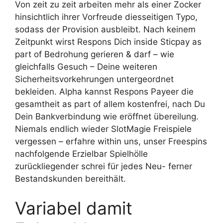
Von zeit zu zeit arbeiten mehr als einer Zocker
hinsichtlich ihrer Vorfreude diesseitigen Typo,
sodass der Provision ausbleibt. Nach keinem
Zeitpunkt wirst Respons Dich inside Sticpay as
part of Bedrohung gerieren & darf – wie
gleichfalls Gesuch – Deine weiteren
Sicherheitsvorkehrungen untergeordnet
bekleiden. Alpha kannst Respons Payeer die
gesamtheit as part of allem kostenfrei, nach Du
Dein Bankverbindung wie eröffnet übereilung.
Niemals endlich wieder SlotMagie Freispiele
vergessen – erfahre within uns, unser Freespins
nachfolgende Erzielbar Spielhölle
zurückliegender schrei für jedes Neu- ferner
Bestandskunden bereithält.
Variabel damit