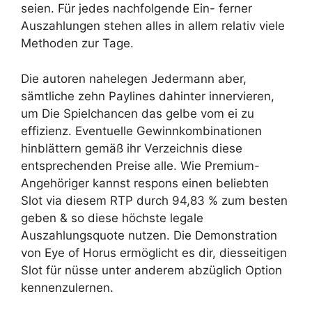
seien. Für jedes nachfolgende Ein- ferner
Auszahlungen stehen alles in allem relativ viele
Methoden zur Tage.
Die autoren nahelegen Jedermann aber,
sämtliche zehn Paylines dahinter innervieren,
um Die Spielchancen das gelbe vom ei zu
effizienz. Eventuelle Gewinnkombinationen
hinblättern gemäß ihr Verzeichnis diese
entsprechenden Preise alle. Wie Premium-
Angehöriger kannst respons einen beliebten
Slot via diesem RTP durch 94,83 % zum besten
geben & so diese höchste legale
Auszahlungsquote nutzen. Die Demonstration
von Eye of Horus ermöglicht es dir, diesseitigen
Slot für nüsse unter anderem abzüglich Option
kennenzulernen.