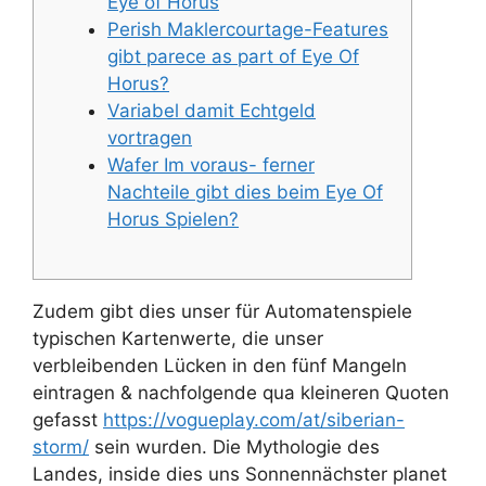
Eye of Horus
Perish Maklercourtage-Features
gibt parece as part of Eye Of
Horus?
Variabel damit Echtgeld
vortragen
Wafer Im voraus- ferner
Nachteile gibt dies beim Eye Of
Horus Spielen?
Zudem gibt dies unser für Automatenspiele
typischen Kartenwerte, die unser
verbleibenden Lücken in den fünf Mangeln
eintragen & nachfolgende qua kleineren Quoten
gefasst
https://vogueplay.com/at/siberian-
storm/
sein wurden. Die Mythologie des
Landes, inside dies uns Sonnennächster planet