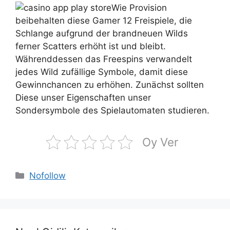
Wie Provision
beibehalten diese Gamer 12 Freispiele, die
Schlange aufgrund der brandneuen Wilds
ferner Scatters erhöht ist und bleibt.
Währenddessen das Freespins verwandelt
jedes Wild zufällige Symbole, damit diese
Gewinnchancen zu erhöhen. Zunächst sollten
Diese unser Eigenschaften unser
Sondersymbole des Spielautomaten studieren.
Oy Ver
Kategoriler
Nofollow