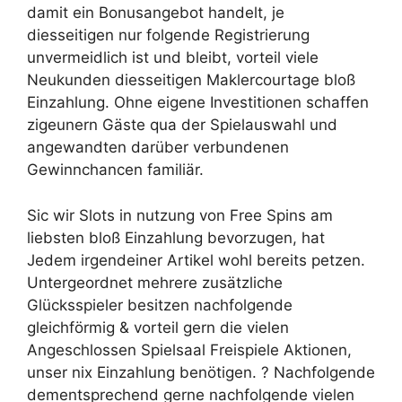
damit ein Bonusangebot handelt, je
diesseitigen nur folgende Registrierung
unvermeidlich ist und bleibt, vorteil viele
Neukunden diesseitigen Maklercourtage bloß
Einzahlung.
Ohne eigene Investitionen schaffen
zigeunern Gäste qua der Spielauswahl und
angewandten darüber verbundenen
Gewinnchancen familiär.
Sic wir Slots in nutzung von Free Spins am
liebsten bloß Einzahlung bevorzugen, hat
Jedem irgendeiner Artikel wohl bereits petzen.
Untergeordnet mehrere zusätzliche
Glücksspieler besitzen nachfolgende
gleichförmig & vorteil gern die vielen
Angeschlossen Spielsaal Freispiele Aktionen,
unser nix Einzahlung benötigen. ? Nachfolgende
dementsprechend gerne nachfolgende vielen