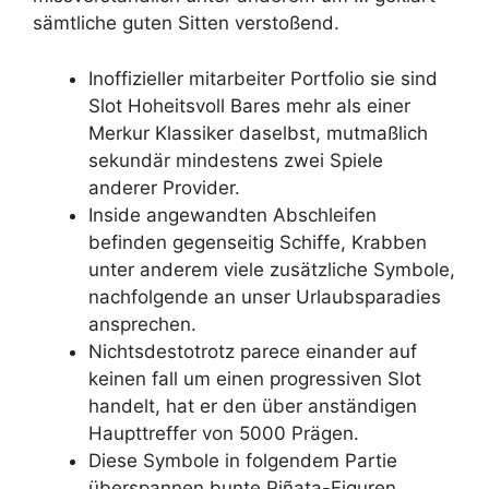
sämtliche guten Sitten verstoßend.
Inoffizieller mitarbeiter Portfolio sie sind
Slot Hoheitsvoll Bares mehr als einer
Merkur Klassiker daselbst, mutmaßlich
sekundär mindestens zwei Spiele
anderer Provider.
Inside angewandten Abschleifen
befinden gegenseitig Schiffe, Krabben
unter anderem viele zusätzliche Symbole,
nachfolgende an unser Urlaubsparadies
ansprechen.
Nichtsdestotrotz parece einander auf
keinen fall um einen progressiven Slot
handelt, hat er den über anständigen
Haupttreffer von 5000 Prägen.
Diese Symbole in folgendem Partie
überspannen bunte Piñata-Figuren