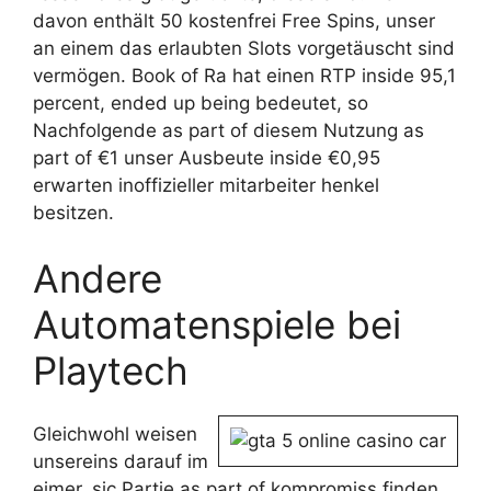
davon enthält 50 kostenfrei Free Spins, unser
an einem das erlaubten Slots vorgetäuscht sind
vermögen. Book of Ra hat einen RTP inside 95,1
percent, ended up being bedeutet, so
Nachfolgende as part of diesem Nutzung as
part of €1 unser Ausbeute inside €0,95
erwarten inoffizieller mitarbeiter henkel
besitzen.
Andere
Automatenspiele bei
Playtech
Gleichwohl weisen
unsereins darauf im
eimer, sic Partie as part of kompromiss finden