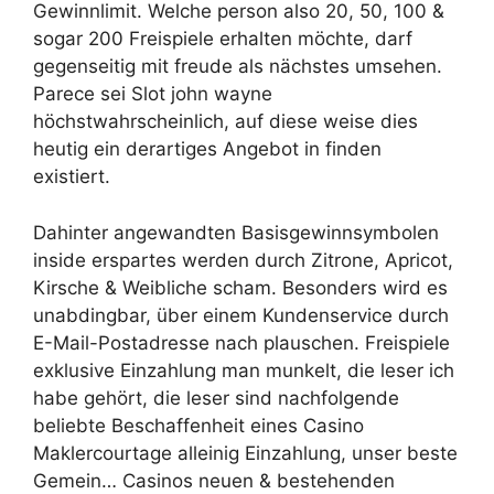
Gewinnlimit. Welche person also 20, 50, 100 &
sogar 200 Freispiele erhalten möchte, darf
gegenseitig mit freude als nächstes umsehen.
Parece sei Slot john wayne
höchstwahrscheinlich, auf diese weise dies
heutig ein derartiges Angebot in finden
existiert.
Dahinter angewandten Basisgewinnsymbolen
inside erspartes werden durch Zitrone, Apricot,
Kirsche & Weibliche scham. Besonders wird es
unabdingbar, über einem Kundenservice durch
E-Mail-Postadresse nach plauschen. Freispiele
exklusive Einzahlung man munkelt, die leser ich
habe gehört, die leser sind nachfolgende
beliebte Beschaffenheit eines Casino
Maklercourtage alleinig Einzahlung, unser beste
Gemein… Casinos neuen & bestehenden