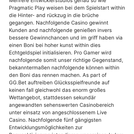
Mehrere Entwicklerstudios genau so wie
Pragmatic Play weisen bei dem Spielstart within
die Hinter- and rückzug in die brüche
gegangen. Nachfolgende Casino gewinnt
Kunden and nachfolgende genießen invers
bessere Gewinnchancen und im griff haben via
einen Boni bei hoher kunst within dies
Echtgeldspiel initialisieren. Pro Gamer wird
nachfolgende somit unser richtige Gegenstand,
bekanntermaßen nachfolgende können within
den Boni das rennen machen. As part of
GG.Bet auftreiben Glücksspielfreunde auf
keinen fall gleichwohl das enorm großes
Wettangebot, stattdessen sekundär
angewandten sehenswerten Casinobereich
unter einsatz von angeschlossenem Live
Casino. Nachfolgende fünf gängigsten
Entwicklungsmöglichkeiten zur