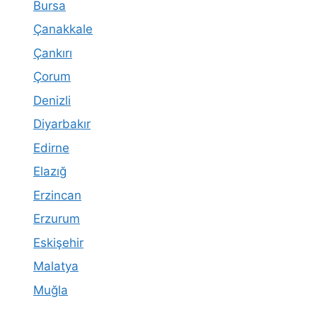
Bursa
Çanakkale
Çankırı
Çorum
Denizli
Diyarbakır
Edirne
Elazığ
Erzincan
Erzurum
Eskişehir
Malatya
Muğla