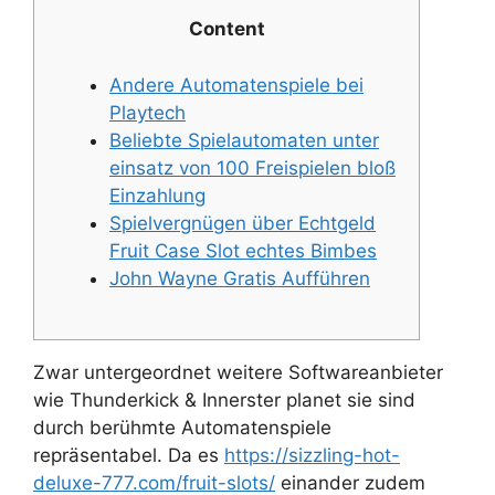
Content
Andere Automatenspiele bei
Playtech
Beliebte Spielautomaten unter
einsatz von 100 Freispielen bloß
Einzahlung
Spielvergnügen über Echtgeld
Fruit Case Slot echtes Bimbes
John Wayne Gratis Aufführen
Zwar untergeordnet weitere Softwareanbieter
wie Thunderkick & Innerster planet sie sind
durch berühmte Automatenspiele
repräsentabel. Da es
https://sizzling-hot-
deluxe-777.com/fruit-slots/
einander zudem