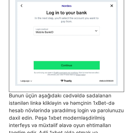
Bunun üçün aşağıdakı cədvəldə sadalanan
istənilən linkə klikləyin və həmçinin 1xBet-də
hesab növlərində yaradılmış login və parolunuzu
daxil edin. Peşə 1xbet modernləşdirilmiş
interfeys və müxtəlif əlavə oyun ehtimalları
təqdim edir. Adli 1xbet əldə etmək və