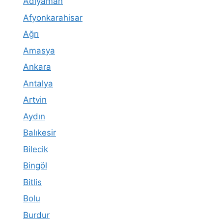
Adıyaman
Afyonkarahisar
Ağrı
Amasya
Ankara
Antalya
Artvin
Aydın
Balıkesir
Bilecik
Bingöl
Bitlis
Bolu
Burdur