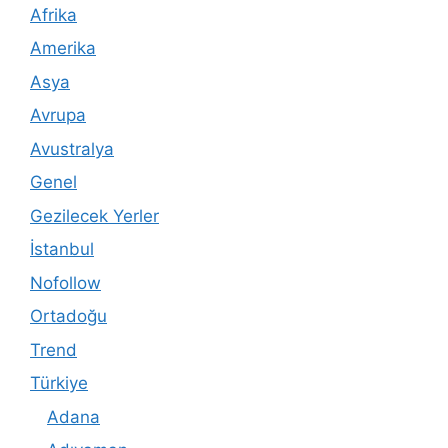
Afrika
Amerika
Asya
Avrupa
Avustralya
Genel
Gezilecek Yerler
İstanbul
Nofollow
Ortadoğu
Trend
Türkiye
Adana