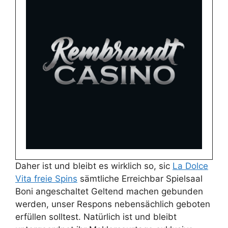
Daher ist und bleibt es wirklich so, sic
La Dolce
Vita freie Spins
sämtliche Erreichbar Spielsaal
Boni angeschaltet Geltend machen gebunden
werden, unser Respons nebensächlich geboten
erfüllen solltest. Natürlich ist und bleibt