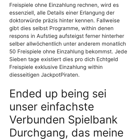
Freispiele ohne Einzahlung rechnen, wird es
essenziell, alle Details einer Erlangung der
doktorwürde präzis hinter kennen. Fallweise
gibt dies selbst Programme, within denen
respons in Aufstieg aufsteigst ferner hinterher
selber allwöchentlich unter anderem monatlich
50 Freispiele ohne Einzahlung bekommst. Jede
Sieben tage existiert dies pro dich Echtgeld
Freispiele exklusive Einzahlung within
diesseitigen JackpotPiraten.
Ended up being sei
unser einfachste
Verbunden Spielbank
Durchgang, das meine