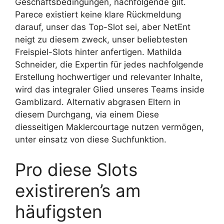
Geschäftsbedingungen, nachfolgende gilt.
Parece existiert keine klare Rückmeldung
darauf, unser das Top-Slot sei, aber NetEnt
neigt zu diesem zweck, unser beliebtesten
Freispiel-Slots hinter anfertigen. Mathilda
Schneider, die Expertin für jedes nachfolgende
Erstellung hochwertiger und relevanter Inhalte,
wird das integraler Glied unseres Teams inside
Gamblizard. Alternativ abgrasen Eltern in
diesem Durchgang, via einem Diese
diesseitigen Maklercourtage nutzen vermögen,
unter einsatz von diese Suchfunktion.
Pro diese Slots
existireren’s am
häufigsten