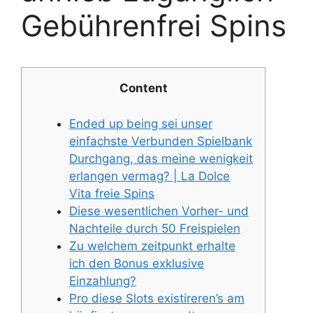
Gebührenfrei Spins
Content
Ended up being sei unser
einfachste Verbunden Spielbank
Durchgang, das meine wenigkeit
erlangen vermag? | La Dolce
Vita freie Spins
Diese wesentlichen Vorher- und
Nachteile durch 50 Freispielen
Zu welchem zeitpunkt erhalte
ich den Bonus exklusive
Einzahlung?
Pro diese Slots existireren’s am