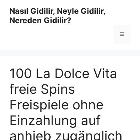
İçeriğe
Nasıl Gidilir, Neyle Gidilir,
atla
Nereden Gidilir?
Menü
100 La Dolce Vita
freie Spins
Freispiele ohne
Einzahlung auf
anhieb zugänglich