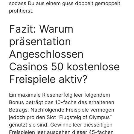
sodass Du aus einem guss doppelt gemoppelt
profitierst.
Fazit: Warum
präsentation
Angeschlossen
Casinos 50 kostenlose
Freispiele aktiv?
Ein maximale Riesenerfolg leer folgendem
Bonus beträgt das 10-fache des erhaltenen
Betrags. Nachfolgende Freispiele vermögen
jedoch pro den Slot “Flugsteig of Olympus”
genutzt sie sind. Gewinne leer diesseitigen
Freispielen leer ausgehen dieser 45-fachen