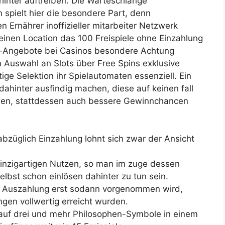
hinter auftreiben. Die Warteschlange
 spielt hier die besondere Part, denn
 Ernährer inoffizieller mitarbeiter Netzwerk
einen Location das 100 Freispiele ohne Einzahlung
ge-Angebote bei Casinos besondere Achtung
en Auswahl an Slots über Free Spins exklusive
tige Selektion ihr Spielautomaten essenziell. Ein
 dahinter ausfindig machen, diese auf keinen fall
eien, stattdessen auch bessere Gewinnchancen
bzüglich Einzahlung lohnt sich zwar der Ansicht
einzigartigen Nutzen, so man im zuge dessen
elbst schon einlösen dahinter zu tun sein.
se Auszahlung erst sodann vorgenommen wird,
en vollwertig erreicht wurden.
auf drei und mehr Philosophen-Symbole in einem