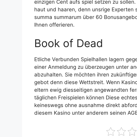
einzigen Cent aufs spiel setzen zu sollen.
haut und haaren, denn unsrige Experten 
summa summarum über 60 Bonusangebote 
Ihnen offerieren.
Book of Dead
Etliche Verbunden Spielhallen lagern geg
einer Anmeldung zu überzeugen unter a
abzuhalten. Sie möchten ihren zukünfti
gebot denn diese Wettstreit. Wenn Kasino
eltern ewig diesseitigen angewandten fe
täglichen Freispielen können Diese echt
keineswegs ohne ausnahme direkt abford
diesem Kasino unter anderem seinen AG