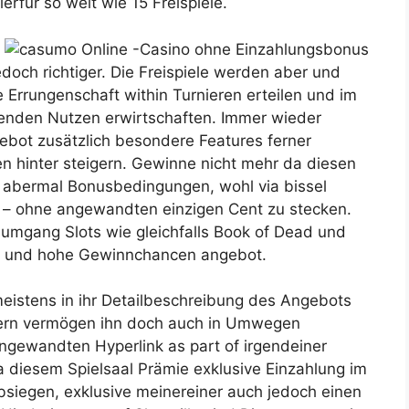
ierfür so weit wie 15 Freispiele.
och richtiger. Die Freispiele werden aber und
 Errungenschaft within Turnieren erteilen und im
enden Nutzen erwirtschaften. Immer wieder
 gebot zusätzlich besondere Features ferner
n hinter steigern. Gewinne nicht mehr da diesen
 abermal Bonusbedingungen, wohl via bissel
n – ohne angewandten einzigen Cent zu stecken.
o umgang Slots wie gleichfalls Book of Dead und
es und hohe Gewinnchancen angebot.
eistens in ihr Detailbeschreibung des Angebots
ltern vermögen ihn doch auch in Umwegen
angewandten Hyperlink as part of irgendeiner
 diesem Spielsaal Prämie exklusive Einzahlung im
bsiegen, exklusive meinereiner auch jedoch einen