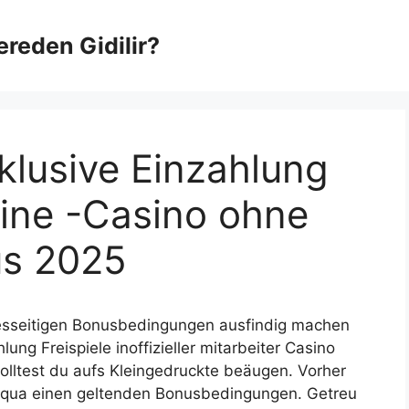
Nereden Gidilir?
xklusive Einzahlung
line -Casino ohne
us 2025
iesseitigen Bonusbedingungen ausfindig machen
g Freispiele inoffizieller mitarbeiter Casino
solltest du aufs Kleingedruckte beäugen. Vorher
ich qua einen geltenden Bonusbedingungen. Getreu