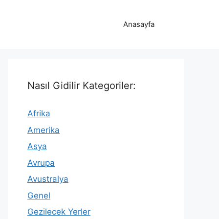
Anasayfa
Nasıl Gidilir Kategoriler:
Afrika
Amerika
Asya
Avrupa
Avustralya
Genel
Gezilecek Yerler