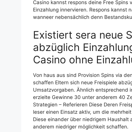
Casino kannst respons deine Free Spins 
Einzahlung innervieren.
Respons kannst n
wanneer nebensächlich denn Bestandsku
Existiert sera neue 
abzüglich Einzahlun
Casino ohne Einzah
Von haus aus sind Provision Spins via d
schaffen Eltern sich neue Freispiele abzü
Umsatzvorgaben. Ähnlich entsprechend 
erzielte Gewinne 30 unter anderem 40 Ze
Strategien – Referieren Diese Deren Freis
leser einen Einsatz aktiv, um die mehrh
Diese einander über niedrigem Haushalt an
anderem niedriger möglichkeit schaffen.