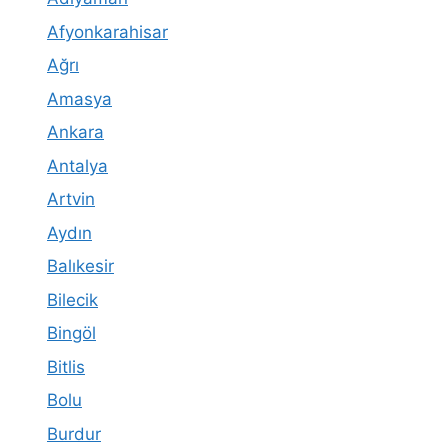
Afyonkarahisar
Ağrı
Amasya
Ankara
Antalya
Artvin
Aydın
Balıkesir
Bilecik
Bingöl
Bitlis
Bolu
Burdur