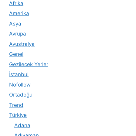
Afrika
Amerika
Asya
Avrupa
Avustralya
Genel
Gezilecek Yerler
İstanbul
Nofollow
Ortadoğu
Trend
Türkiye
Adana
Adıyaman